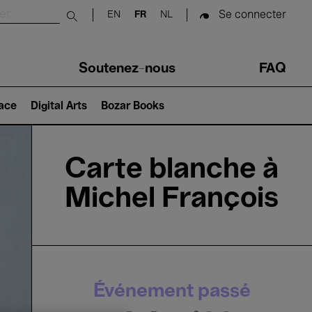
Se connecter
EN
FR
NL
Submit search
Soutenez-nous
FAQ
lace
Digital Arts
Bozar Books
Carte blanche à
Michel François
Événement passé