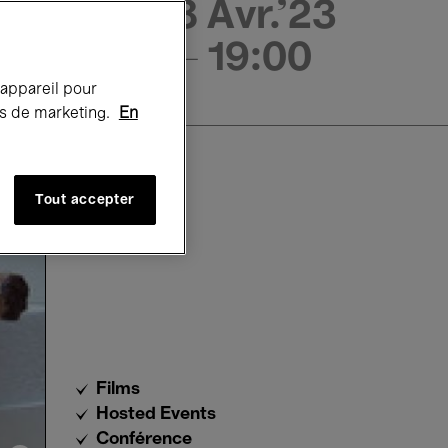
18 Avr.'23
- 19:00
 appareil pour
rts de marketing.
En
Tout accepter
Films
Hosted Events
Conférence