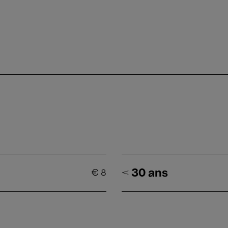
< 30 ans
€
8