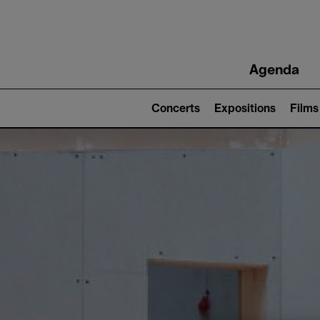
Main
Agenda
navigation
Main
navigation
Concerts
Expositions
Films
(level
2)