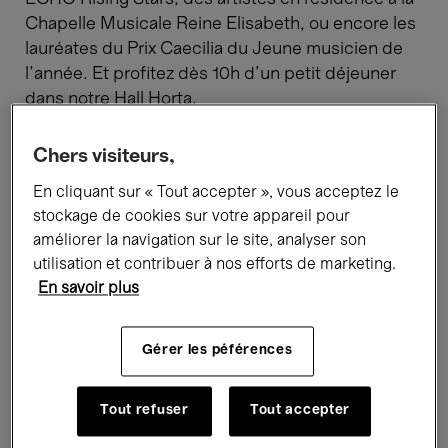
Chapelle Musicale Reine Elisabeth, ou encore les
lauréates du Prix Caecilia du Jeune musicien de
l’année. Et profitez dès 10h d'un petit déjeuner
dans notre Hall Horta.
Chers visiteurs,
Programme
En cliquant sur « Tout accepter », vous acceptez le
stockage de cookies sur votre appareil pour
améliorer la navigation sur le site, analyser son
utilisation et contribuer à nos efforts de marketing.
20 Sept.'26
En savoir plus
- 11:00
Concerts
Musique vocale
Musique de chambre
Gérer les péférences
Camila Mandillo - ECHO
Tout refuser
Tout accepter
Rising Star
Concert Croissant #1