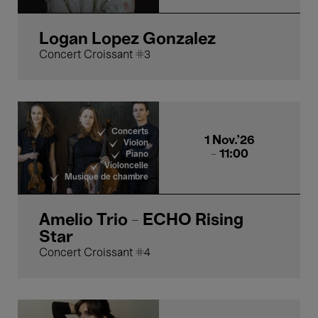
Logan Lopez Gonzalez
Concert Croissant #3
Concerts
1 Nov.'26
Violon
- 11:00
Piano
Violoncelle
Musique de chambre
Amelio Trio - ECHO Rising
Star
Concert Croissant #4