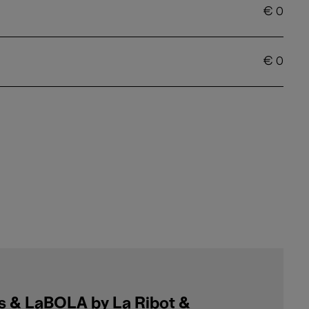
€
0
€
0
s & LaBOLA by La Ribot &