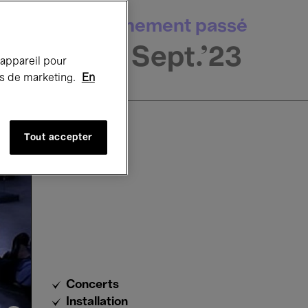
Événement passé
15 Sept.'23
 appareil pour
rts de marketing.
En
Tout accepter
Concerts
Installation