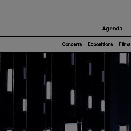
Main
Agenda
navigation
Main
navigation
Concerts
Expositions
Films
(level
2)