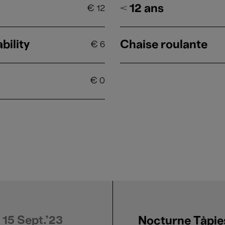
< 12 ans
€
12
bility
Chaise roulante
€
6
€
0
15 Sept.'23
Nocturne Tàpie