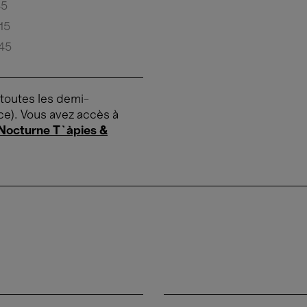
45
15
45
 toutes les demi-
ce). Vous avez accès à
Nocturne T`àpies &