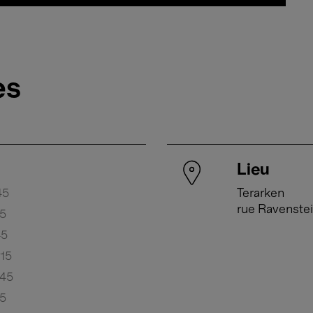
es
Lieu
45
Terarken
rue Ravenstei
15
45
15
:45
15