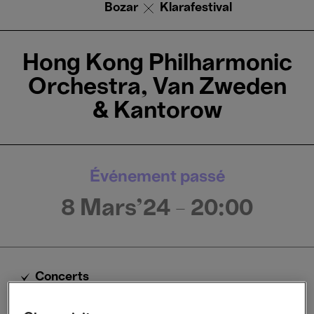
Bozar
Klarafestival
Hong Kong Philharmonic
Orchestra, Van Zweden
& Kantorow
Événement passé
8 Mars'24
- 20:00
Concerts
Piano
Symphonique