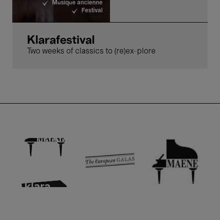
Musique ancienne
Festival
Klarafestival
Two weeks of classics to (re)ex-plore
Pi
The European Gala