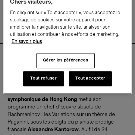
Chers visiteurs,
En cliquant sur « Tout accepter », vous acceptez le
stockage de cookies sur votre appareil pour
Descriptif
améliorer la navigation sur le site, analyser son
Informations pratiques
utilisation et contribuer à nos efforts de marketing.
Tarifs
En savoir plus
Gérer les péférences
Rachmaninov 'Paganini
Rhapsody' & Brahms 1
Tout refuser
Tout accepter
Pour son concert à Bruxelles,
l’Orchestre
symphonique de Hong Kong
met à son
programme un chef d’œuvre absolu de
Rachmaninov : les Variations sur un thème de
Paganini, sous les doigts du pianiste prodige
français
Alexandre Kantorow
. Au fil de 24