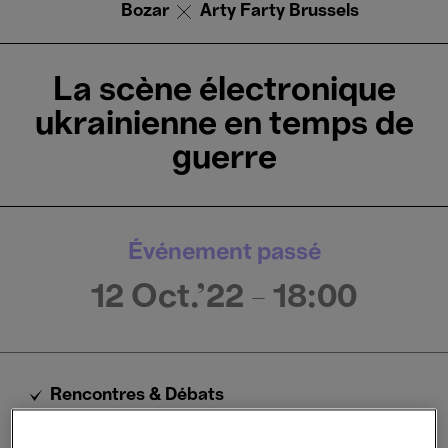
Bozar
Arty Farty Brussels
La scène électronique
ukrainienne en temps de
guerre
Événement passé
12 Oct.'22
- 18:00
Rencontres & Débats
Société & actualité
Art Talk