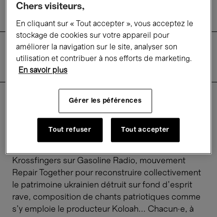
Chers visiteurs,
Ukraine
En cliquant sur « Tout accepter », vous acceptez le
stockage de cookies sur votre appareil pour
améliorer la navigation sur le site, analyser son
Descriptif
utilisation et contribuer à nos efforts de marketing.
Informations pratiques
En savoir plus
Entrée libre
Gérer les péférences
Depuis le début de l’invasion russe de l’Ukraine,
artistes et acteur·ices de la scène culturelle
Tout refuser
Tout accepter
ukrainienne se mobilisent. Levée de fonds via des
émissions radio telles que 20ft Radio ou
Krossfingers sur Gasoline Radio, mouvement
Repair Together pour reconstruire collectivement
le patrimoine ukrainien détruit sur fond d’esprit
rave, composition de chants patriotiques comme
s’y emploie le producteur Koloah... Chacun·e, à