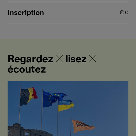
Inscription
€
0
Regardez ✕ lisez ✕
écoutez
Bozar
et
l'Ukraine