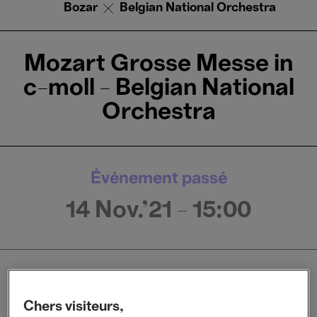
Bozar
Belgian National Orchestra
Mozart Grosse Messe in
c-moll - Belgian National
Orchestra
Événement passé
14 Nov.'21
- 15:00
Concerts
Musique classique
Chers visiteurs,
Musique vocale