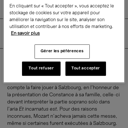
Symphonique
En cliquant sur « Tout accepter », vous acceptez le
stockage de cookies sur votre appareil pour
améliorer la navigation sur le site, analyser son
utilisation et contribuer à nos efforts de marketing.
Descriptif
En savoir plus
Informations pratiques
Tarifs
Gérer les péférences
En 1782, suite à son mariage avec
Tout refuser
Tout accepter
Constance, Mozart entreprend de composer une
œuvre religieuse : une messe en ut mineur. Il
compte la faire jouer à Salzbourg, en l’honneur de
la présentation de Constance à sa famille, celle-ci
devant interpréter la partie soprano solo dans
l’aria
Et incarnatus est
. Pour des raisons
inconnues, Mozart n’acheva jamais cette messe,
même si certaines furent exécutées à Salzbourg.