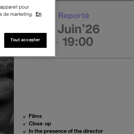
 appareil pour
Reporté
rts de marketing.
En
5 Juin'26
- 19:00
Tout accepter
Films
Close-up
In the presence of the director