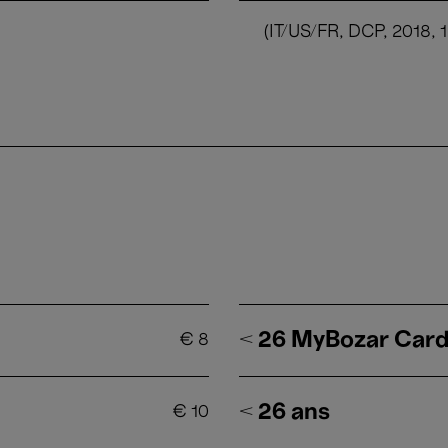
(IT/US/FR, DCP, 2018, 1
< 26 MyBozar Car
€
8
< 26 ans
€
10