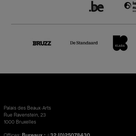
Palais des Beaux-Arts
Rue Ravenstein, 23
1000 Bruxelles
Bureaux : +32 (0)25078430
Offices: