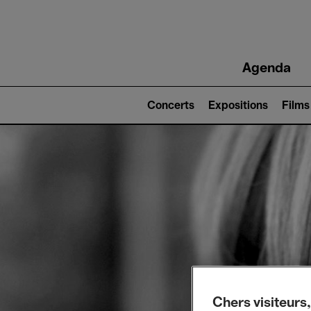
Main
Agenda
navigation
Main
navigation
Concerts
Expositions
Films
(level
2)
Chers visiteurs,