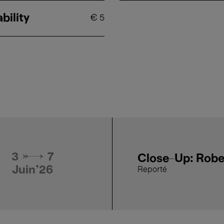
bility
€
5
3 → 7
Close-Up: Robe
Juin'26
Reporté