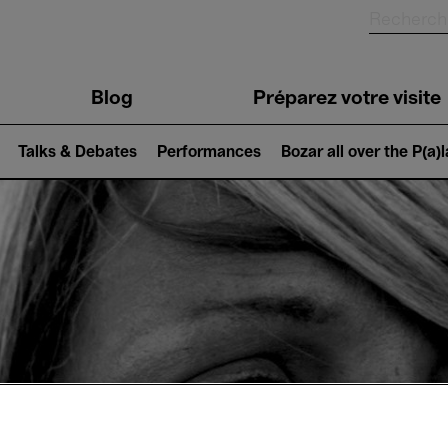
Blog
Préparez votre visite
Talks & Debates
Performances
Bozar all over the P(a)