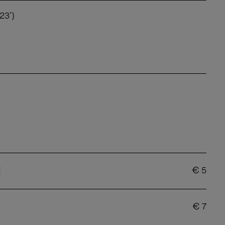
23')
d
€
5
€
7