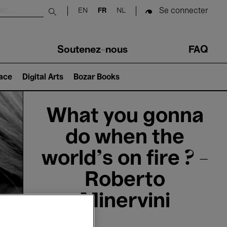
Se connecter
EN
FR
NL
Submit search
Soutenez-nous
FAQ
lace
Digital Arts
Bozar Books
What you gonna
do when the
world's on fire ? -
Roberto
Minervini