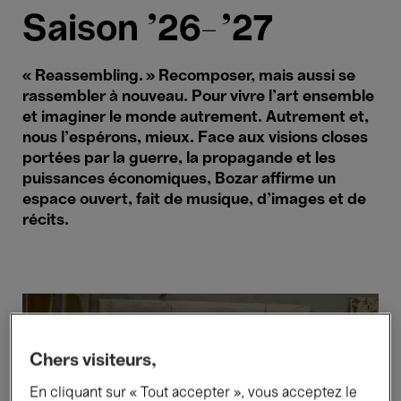
Saison '26–'27
« Reassembling. » Recomposer, mais aussi se
rassembler à nouveau. Pour vivre l’art ensemble
et imaginer le monde autrement. Autrement et,
nous l’espérons, mieux. Face aux visions closes
portées par la guerre, la propagande et les
puissances économiques, Bozar affirme un
espace ouvert, fait de musique, d’images et de
récits.
Chers visiteurs,
En cliquant sur « Tout accepter », vous acceptez le