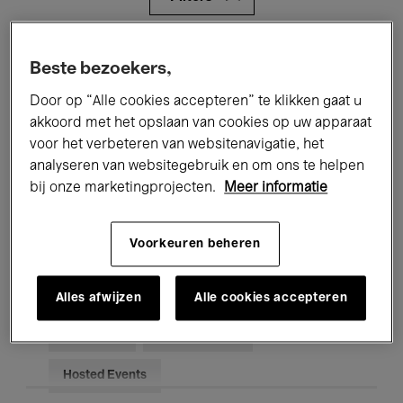
Alle evenementen
Concerten
Beste bezoekers,
Tentoonstellingen
Films
Door op “Alle cookies accepteren” te klikken gaat u
akkoord met het opslaan van cookies op uw apparaat
Performances
Lezingen & Debatten
voor het verbeteren van websitenavigatie, het
analyseren van websitegebruik en om ons te helpen
Jazz
Klassieke Muziek
Global Music
bij onze marketingprojecten.
Meer informatie
Elektronische Muziek
Voorkeuren beheren
Voor iedereen
Kids’ Palace
Alles afwijzen
Alle cookies accepteren
Onderwijs
Rondleidingen
Hosted Events