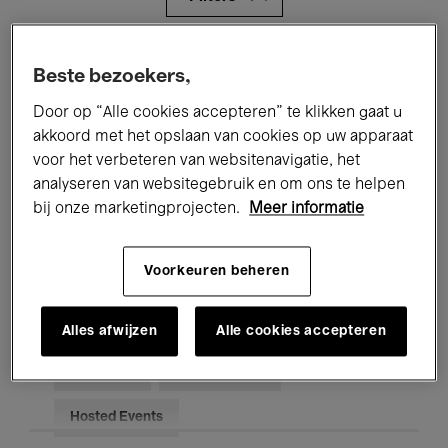
Alle evenementen
Concerten
Beste bezoekers,
Tentoonstellingen
Films
Door op “Alle cookies accepteren” te klikken gaat u
akkoord met het opslaan van cookies op uw apparaat
Performances
Lezingen & Debatten
voor het verbeteren van websitenavigatie, het
analyseren van websitegebruik en om ons te helpen
Jazz
Klassieke Muziek
Global Music
bij onze marketingprojecten.
Meer informatie
Elektronische Muziek
Voorkeuren beheren
Voor iedereen
Kids’ Palace
Alles afwijzen
Alle cookies accepteren
Onderwijs
Rondleidingen
Hosted Events