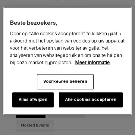
Alle evenementen
Concerten
Beste bezoekers,
Tentoonstellingen
Films
Door op “Alle cookies accepteren” te klikken gaat u
akkoord met het opslaan van cookies op uw apparaat
Performances
Lezingen & Debatten
voor het verbeteren van websitenavigatie, het
analyseren van websitegebruik en om ons te helpen
Jazz
Klassieke Muziek
Global Music
bij onze marketingprojecten.
Meer informatie
Elektronische Muziek
Voorkeuren beheren
Voor iedereen
Kids’ Palace
Alles afwijzen
Alle cookies accepteren
Onderwijs
Rondleidingen
Hosted Events