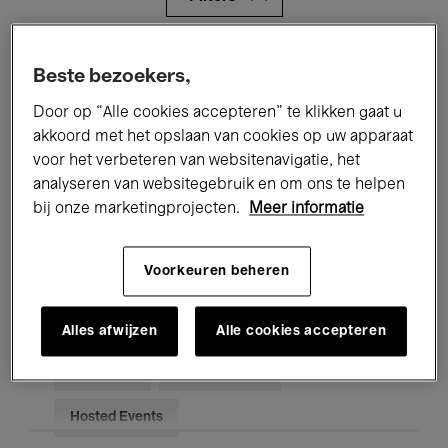
Alle evenementen
Concerten
Beste bezoekers,
Tentoonstellingen
Films
Door op “Alle cookies accepteren” te klikken gaat u
akkoord met het opslaan van cookies op uw apparaat
Performances
Lezingen & Debatten
voor het verbeteren van websitenavigatie, het
analyseren van websitegebruik en om ons te helpen
Jazz
Klassieke Muziek
Global Music
bij onze marketingprojecten.
Meer informatie
Elektronische Muziek
Voorkeuren beheren
Voor iedereen
Kids’ Palace
Alles afwijzen
Alle cookies accepteren
Onderwijs
Rondleidingen
Hosted Events