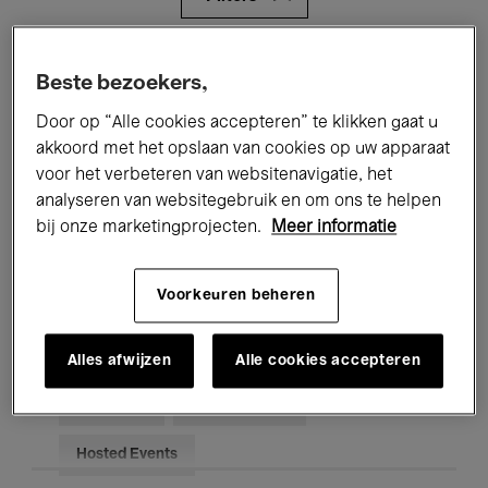
Alle evenementen
Concerten
Beste bezoekers,
Tentoonstellingen
Films
Door op “Alle cookies accepteren” te klikken gaat u
akkoord met het opslaan van cookies op uw apparaat
Performances
Lezingen & Debatten
voor het verbeteren van websitenavigatie, het
analyseren van websitegebruik en om ons te helpen
Jazz
Klassieke Muziek
Global Music
bij onze marketingprojecten.
Meer informatie
Elektronische Muziek
Voorkeuren beheren
Voor iedereen
Kids’ Palace
Alles afwijzen
Alle cookies accepteren
Onderwijs
Rondleidingen
Hosted Events