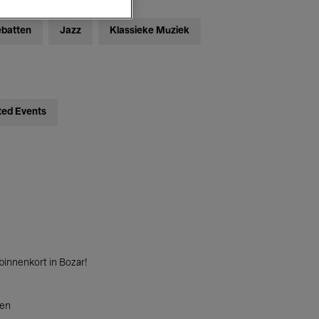
ebatten
Jazz
Klassieke Muziek
ted Events
innenkort in Bozar!
ten