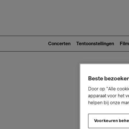
Main
navigat
Main
navigation
Concerten
Tentoonstellingen
Film
(level
2)
Beste bezoeker
Door op “Alle cooki
apparaat voor het v
helpen bij onze ma
V
Voorkeuren beh