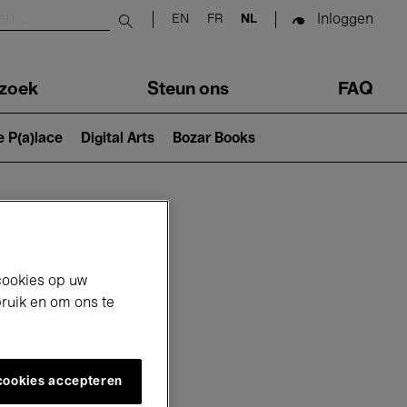
Inloggen
EN
FR
NL
Submit search
zoek
Steun ons
FAQ
e P(a)lace
Digital Arts
Bozar Books
cookies op uw
bruik en om ons te
 cookies accepteren