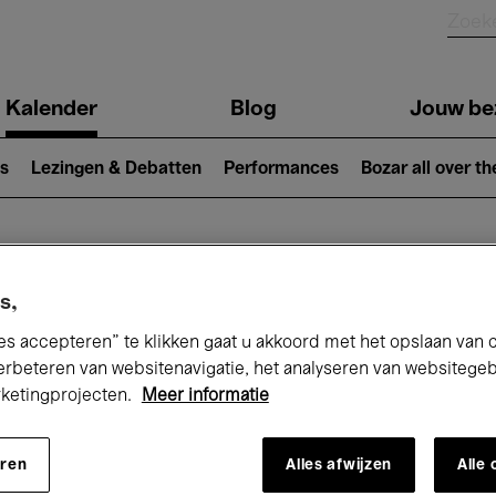
Kalender
Blog
Jouw be
ion
s
Lezingen & Debatten
Performances
Bozar all over th
Nu bij Bozar
s,
es accepteren” te klikken gaat u akkoord met het opslaan van 
erbeteren van websitenavigatie, het analyseren van websitege
rketingprojecten.
Meer informatie
andaag
Komende 7 dagen
Maand
eren
Alles afwijzen
Alle
Zondag 09 - Maandag 17 Augustus 2026