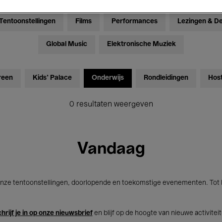
Tentoonstellingen
Films
Performances
Lezingen & D
Global Music
Elektronische Muziek
reen
Kids’ Palace
Onderwijs
Rondleidingen
Hos
0 resultaten weergeven
Vandaag
nze tentoonstellingen, doorlopende en toekomstige evenementen. Tot b
hrijf je in op onze nieuwsbrief
en blijf op de hoogte van nieuwe activitei