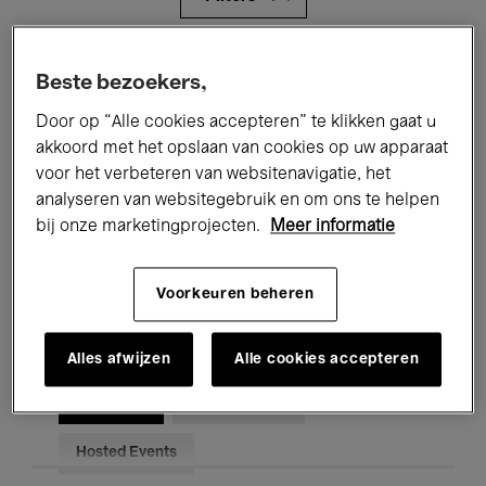
Alle evenementen
Concerten
Beste bezoekers,
Tentoonstellingen
Films
Door op “Alle cookies accepteren” te klikken gaat u
akkoord met het opslaan van cookies op uw apparaat
Performances
Lezingen & Debatten
voor het verbeteren van websitenavigatie, het
analyseren van websitegebruik en om ons te helpen
Jazz
Klassieke Muziek
Global Music
bij onze marketingprojecten.
Meer informatie
Elektronische Muziek
Voorkeuren beheren
Voor iedereen
Kids’ Palace
Alles afwijzen
Alle cookies accepteren
Onderwijs
Rondleidingen
Hosted Events