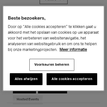
Alle evenementen
Concerten
Beste bezoekers,
Tentoonstellingen
Films
Door op “Alle cookies accepteren” te klikken gaat u
akkoord met het opslaan van cookies op uw apparaat
Performances
Lezingen & Debatten
voor het verbeteren van websitenavigatie, het
analyseren van websitegebruik en om ons te helpen
Jazz
Klassieke Muziek
Global Music
bij onze marketingprojecten.
Meer informatie
Elektronische Muziek
Voorkeuren beheren
Voor iedereen
Kids’ Palace
Alles afwijzen
Alle cookies accepteren
Onderwijs
Rondleidingen
Hosted Events