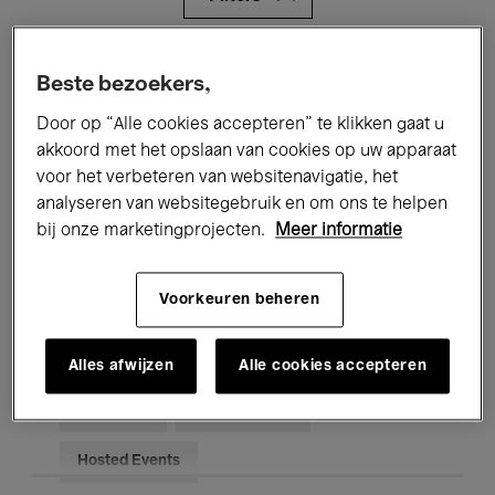
Alle evenementen
Concerten
Beste bezoekers,
Tentoonstellingen
Films
Door op “Alle cookies accepteren” te klikken gaat u
akkoord met het opslaan van cookies op uw apparaat
Performances
Lezingen & Debatten
voor het verbeteren van websitenavigatie, het
analyseren van websitegebruik en om ons te helpen
Jazz
Klassieke Muziek
Global Music
bij onze marketingprojecten.
Meer informatie
Elektronische Muziek
Voorkeuren beheren
Voor iedereen
Kids’ Palace
Alles afwijzen
Alle cookies accepteren
Onderwijs
Rondleidingen
Hosted Events