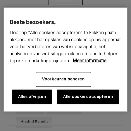
Alle evenementen
Concerten
Beste bezoekers,
Tentoonstellingen
Films
Door op “Alle cookies accepteren” te klikken gaat u
akkoord met het opslaan van cookies op uw apparaat
Performances
Lezingen & Debatten
voor het verbeteren van websitenavigatie, het
analyseren van websitegebruik en om ons te helpen
Jazz
Klassieke Muziek
Global Music
bij onze marketingprojecten.
Meer informatie
Elektronische Muziek
Voorkeuren beheren
Voor iedereen
Kids’ Palace
Alles afwijzen
Alle cookies accepteren
Onderwijs
Rondleidingen
Hosted Events