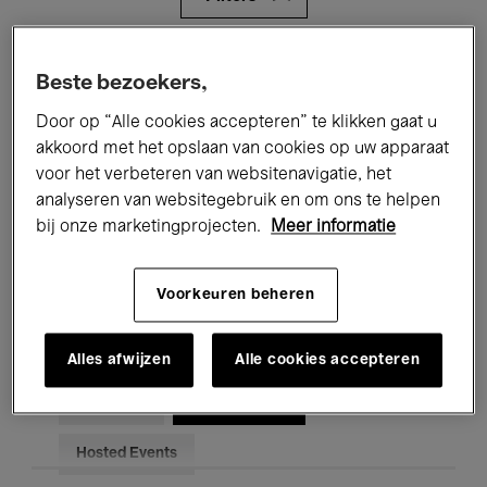
Alle evenementen
Concerten
Beste bezoekers,
Tentoonstellingen
Films
Door op “Alle cookies accepteren” te klikken gaat u
akkoord met het opslaan van cookies op uw apparaat
Performances
Lezingen & Debatten
voor het verbeteren van websitenavigatie, het
analyseren van websitegebruik en om ons te helpen
Jazz
Klassieke Muziek
Global Music
bij onze marketingprojecten.
Meer informatie
Elektronische Muziek
Voorkeuren beheren
Voor iedereen
Kids’ Palace
Alles afwijzen
Alle cookies accepteren
Onderwijs
Rondleidingen
Hosted Events