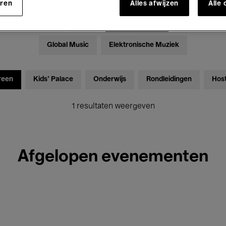
eren
Alles afwijzen
Alle
Tentoonstellingen
Films
Performances
Lezingen & D
Global Music
Elektronische Muziek
reen
Kids’ Palace
Onderwijs
Rondleidingen
Hos
1 resultaten weergeven
Afgelopen evenementen