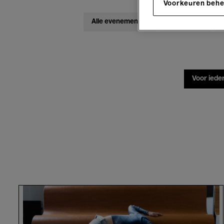
Voorkeuren beh
Alle evenementen
Concerten
Voor iede
Alexandra
Waierstall.
Seconds
in