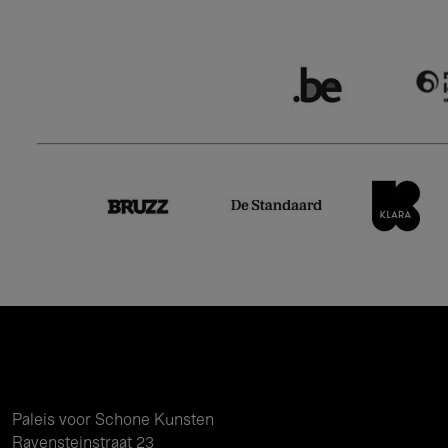
Paleis voor Schone Kunsten
Ravensteinstraat 23