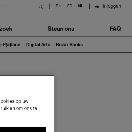
Inloggen
EN
FR
NL
Submit search
zoek
Steun ons
FAQ
e P(a)lace
Digital Arts
Bozar Books
cookies op uw
bruik en om ons te