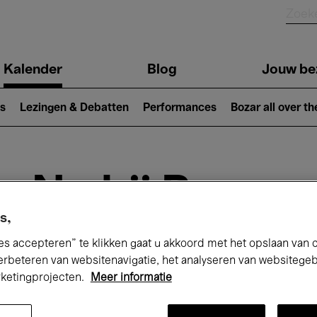
Kalender
Blog
Jouw be
ion
s
Lezingen & Debatten
Performances
Bozar all over th
Nu bij Bozar
s,
es accepteren” te klikken gaat u akkoord met het opslaan van 
andaag
Komende 7 dagen
Maand
erbeteren van websitenavigatie, het analyseren van websitege
rketingprojecten.
Meer informatie
Zaterdag 11 - Zondag 19 April 2026