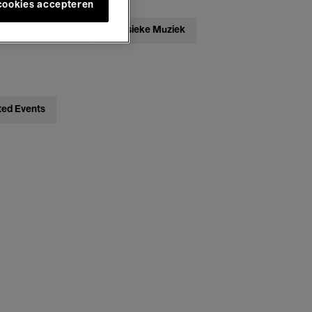
 cookies accepteren
ebatten
Jazz
Klassieke Muziek
ted Events