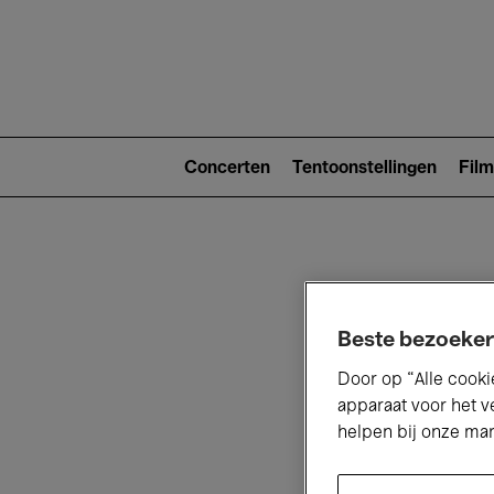
Main
navigat
Main
navigation
Concerten
Tentoonstellingen
Film
(level
2)
Beste bezoeker
Door op “Alle cooki
V
apparaat voor het v
helpen bij onze ma