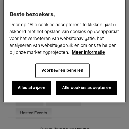
Alle evenementen
Concerten
Beste bezoekers,
Tentoonstellingen
Films
Door op “Alle cookies accepteren” te klikken gaat u
akkoord met het opslaan van cookies op uw apparaat
Performances
Lezingen & Debatten
voor het verbeteren van websitenavigatie, het
analyseren van websitegebruik en om ons te helpen
Jazz
Klassieke Muziek
Global Music
bij onze marketingprojecten.
Meer informatie
Elektronische Muziek
Voorkeuren beheren
Voor iedereen
Kids’ Palace
Alles afwijzen
Alle cookies accepteren
Onderwijs
Rondleidingen
Hosted Events