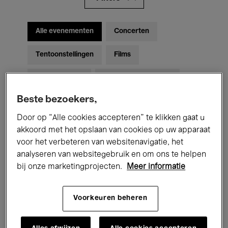
Alle evenementen
Concerten
Tentoonstellingen
Films
Performances
Lezingen & Debatten
Beste bezoekers,
Jazz
Klassieke Muziek
Global Music
Door op “Alle cookies accepteren” te klikken gaat u
Elektronische Muziek
akkoord met het opslaan van cookies op uw apparaat
voor het verbeteren van websitenavigatie, het
analyseren van websitegebruik en om ons te helpen
Voor iedereen
Kids’ Palace
bij onze marketingprojecten.
Meer informatie
Onderwijs
Rondleidingen
Voorkeuren beheren
Hosted Events