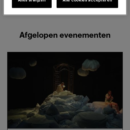
Alles afwijzen
Alle cookies accepteren
2 resultaten weergeven
Afgelopen evenementen
Jupi
Händel