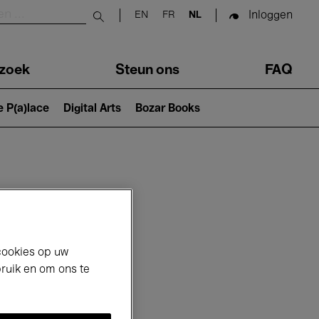
Inloggen
EN
FR
NL
Submit search
zoek
Steun ons
FAQ
e P(a)lace
Digital Arts
Bozar Books
cookies op uw
bruik en om ons te