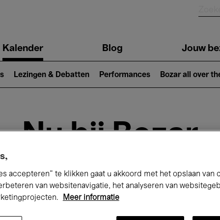
Kalender
Blog
Jouw be
ion
s
Lezingen & Debatten
Performances
Bozar all over th
Nu bij Bozar
s,
es accepteren” te klikken gaat u akkoord met het opslaan van 
andaag
Komende 7 dagen
Maand
erbeteren van websitenavigatie, het analyseren van websitege
rketingprojecten.
Meer informatie
Zondag 10 - Maandag 18 Mei 2026