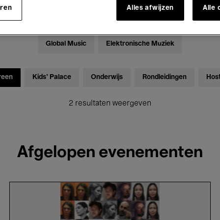
eren
Alles afwijzen
Alle
Tentoonstellingen
Films
Performances
Lezingen & D
Global Music
Elektronische Muziek
reen
Kids’ Palace
Onderwijs
Rondleidingen
Hos
2 resultaten weergeven
Afgelopen evenementen
Maria
Hassabi.
Us