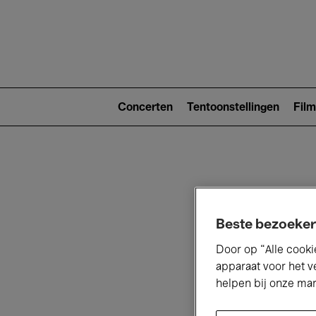
Main
navigat
Main
navigation
Concerten
Tentoonstellingen
Film
(level
2)
Beste bezoeker
Door op “Alle cooki
V
apparaat voor het v
helpen bij onze ma