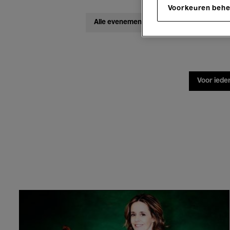
Voorkeuren beh
Alle evenementen
Concerten
Voor iede
Koninklijk
Concertgebouworkest
Amsterdam,
Rouvali