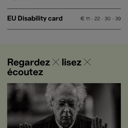
EU Disability card
€
11
-
22
-
30
-
39
Regardez ✕ lisez ✕
écoutez
Beethoven:
Missa
solemnis
-
Revivez
le
concert