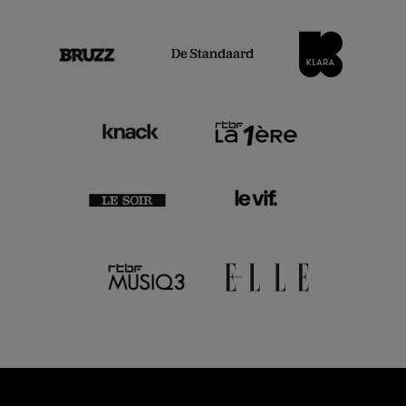
Lekeu & Franck
14 Fév.'24
- 18:30
Concerts
Musique classique
Ensemble21 & Albane Carrère
13 Fév.'24
Concerts
- 20:00
Musique classique
Violon
Piano