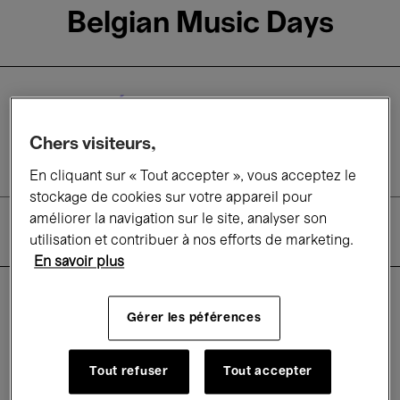
Belgian Music Days
Événement passé
13 → 15
Fév.'24
Chers visiteurs,
En cliquant sur « Tout accepter », vous acceptez le
stockage de cookies sur votre appareil pour
améliorer la navigation sur le site, analyser son
Descriptif
utilisation et contribuer à nos efforts de marketing.
Informations pratiques
En savoir plus
Gérer les péférences
Bozar est fier de présenter la quatrième édition
des Belgian Music Days.
Cette biennale est
consacrée à la musique belge et présente un
Tout refuser
Tout accepter
large éventail d'œuvres de 1830 à nos jours
. Une