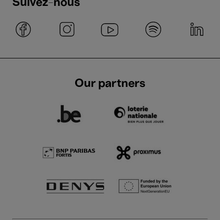
Suivez-nous
14 Fév.'24
- 21:00
Concerts
Musique électronique
Belgian Electroacoustic Night
V01CES
Our partners
14 Fév.'24
Concerts
- 20:00
Musique classique
Piano
Musique de chambre
Frank Braley et les artistes en
résidence de la Chapelle
Musicale Reine Élisabeth