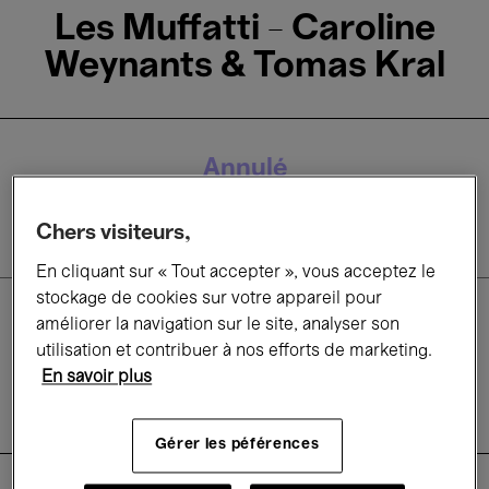
Les Muffatti - Caroline
Weynants & Tomas Kral
Annulé
31 Mars'20
- 20:00
Chers visiteurs,
En cliquant sur « Tout accepter », vous acceptez le
stockage de cookies sur votre appareil pour
Concerts
améliorer la navigation sur le site, analyser son
Musique classique
utilisation et contribuer à nos efforts de marketing.
Musique ancienne
En savoir plus
Instruments d'époque
Gérer les péférences