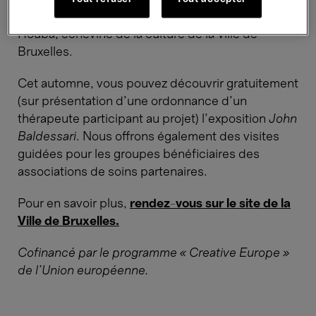
bénéfiques sur la santé », souligne Delphine
Houba, échevine de la culture de la Ville de
Bruxelles.
Cet automne, vous pouvez découvrir gratuitement
(sur présentation d'une ordonnance d'un
thérapeute participant au projet) l'exposition
John
Baldessari
. Nous offrons également des visites
guidées pour les groupes bénéficiaires des
associations de soins partenaires.
Pour en savoir plus,
rendez-vous sur le site de la
Ville de Bruxelles.
Cofinancé par le programme « Creative Europe »
de l'Union européenne.