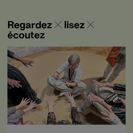
Regardez ✕ lisez ✕
écoutez
L’art
comme
espace
sécurisé