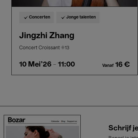
Concerten
Jonge talenten
Jingzhi Zhang
Concert Croissant #13
10 Mei'26
- 11:00
16 €
Vanaf
Schrijf j