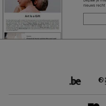
Bepaal je int
nieuws recht 