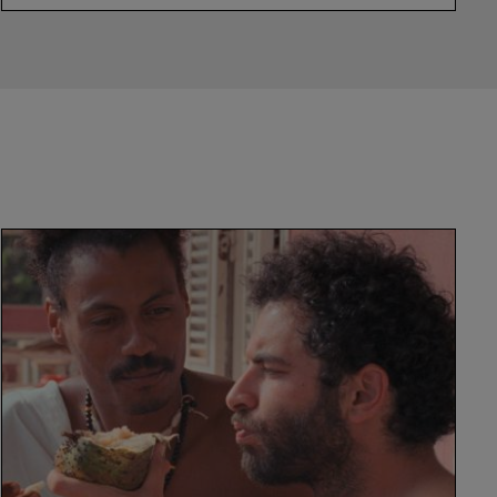
I
Only
Rest
in
the
Storm
-
Pedro
Pinho