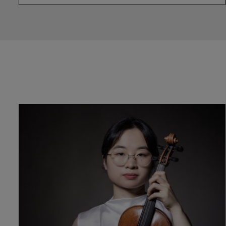
Jingzhi
Zhang