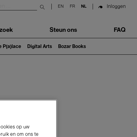
Inloggen
EN
FR
NL
Submit search
zoek
Steun ons
FAQ
e P(a)lace
Digital Arts
Bozar Books
cookies op uw
bruik en om ons te