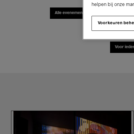
helpen bij onze ma
Alle evenementen
Concerten
Voorkeuren beh
Voor iede
Ho
Tzu
Nyen.
P