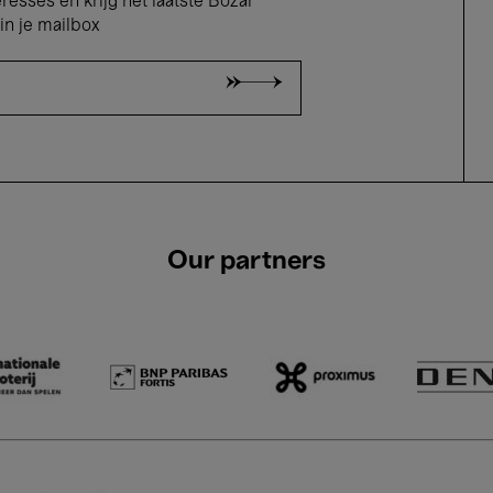
eresses en krijg het laatste Bozar
in je mailbox
Our partners