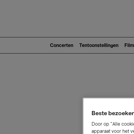
Main
navigat
Main
navigation
Concerten
Tentoonstellingen
Film
(level
2)
V
Beste bezoeker
Door op “Alle cooki
apparaat voor het v