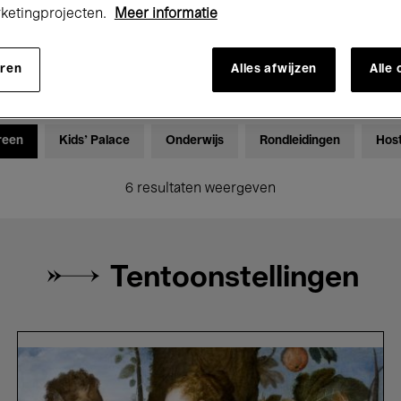
rketingprojecten.
Meer informatie
Tentoonstellingen
Films
Performances
Lezingen & D
eren
Alles afwijzen
Alle
Global Music
Elektronische Muziek
reen
Kids’ Palace
Onderwijs
Rondleidingen
Hos
6 resultaten weergeven
Tentoonstellingen
Bellezza
e
Bruttezza