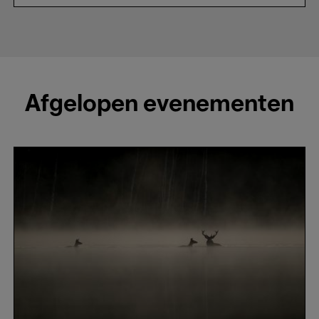
Afgelopen evenementen
Le
Chant
des
Forêts
-
Vincent
Munier