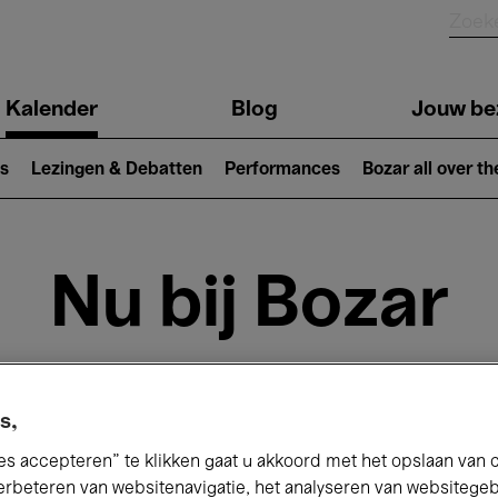
Kalender
Blog
Jouw be
ion
s
Lezingen & Debatten
Performances
Bozar all over th
Nu bij Bozar
andaag
Komende 7 dagen
Maand
s,
es accepteren” te klikken gaat u akkoord met het opslaan van 
Zondag 10 Mei 2026
erbeteren van websitenavigatie, het analyseren van websitege