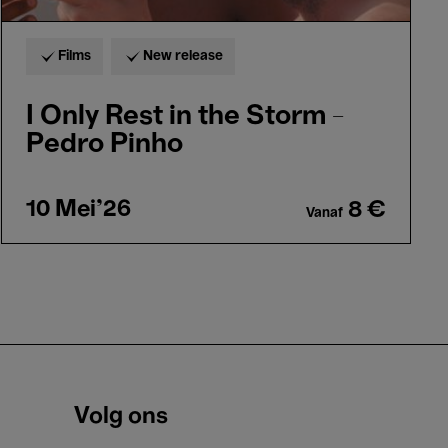
Films
New release
I Only Rest in the Storm -
Pedro Pinho
10 Mei'26
8 €
Vanaf
Volg ons