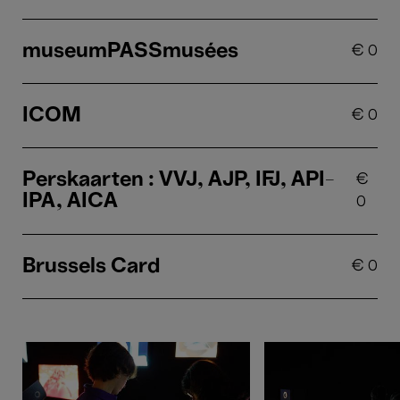
museumPASSmusées
€
0
ICOM
€
0
Perskaarten : VVJ, AJP, IFJ, API-
€
IPA, AICA
0
Brussels Card
€
0