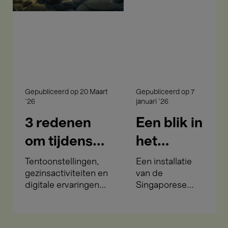
Bozar
Tzu
te
Nyen
komen
Gepubliceerd op
20 Maart
Gepubliceerd op
7
'26
januari '26
3 redenen
Een blik in
om tijdens
het
de
universum
Tentoonstellingen,
Een installatie
gezinsactiviteiten en
van de
paasvakantie
van Ho
digitale ervaringen
Singaporese
naar Bozar te
Tzu Nyen
om samen van te
kunstenaar Ho
genieten tijdens de
Tzu Nyen
komen
paasvakantie
betreden is als