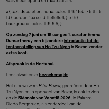
vaak meeslepend en theatraal zijn.
a { text-decoration: none; color: #464feb; } tr th, tr
td { border: 1px solid #e6e6e6; } tr th {
background-color: #f5f5f5; }
Op zondag 7 juni om 15 uur geeft curator Emma
Dumartheray een bijzondere
introductie tot de
tentoonstelling van Ho Tzu Nyen
in Bozar, zonder
extra kost.
Afspraak in de Hortahal.
Lees alvast onze​​​​​​​
bezoekersgids
.
Het nieuwe werk
P for Power,
gecreëerd door Ho
Tzu Nyen en in opdracht van Bozar, is ook te zien
op de
Biënnale van Venetië 2026
, in Palazzo
Diedo Berggruen, als onderdeel van de