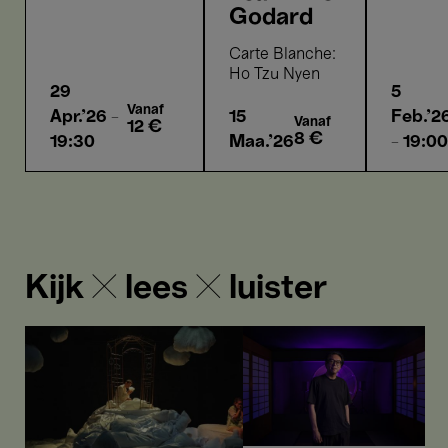
Godard
Carte Blanche:
Ho Tzu Nyen
29
5
Vanaf
Apr.'26
-
15
Feb.'2
Vanaf
12 €
8 €
19:30
Maa.'26
- 19:00
Kijk ✕ lees ✕ luister
3
Een
redenen
blik
om
in
tijdens
het
de
universum
paasvakantie
van
naar
Ho