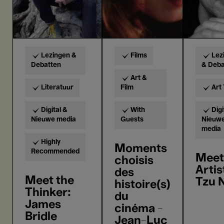
Lezingen &
Films
Lez
Debatten
& Deba
Art &
Literatuur
Film
Art 
Digital &
With
Digi
Nieuwe media
Guests
Nieuw
media
Highly
Moments
Recommended
Meet
choisis
Artis
des
Meet the
Tzu 
histoire(s)
Thinker:
du
James
cinéma -
Bridle
Jean-Luc