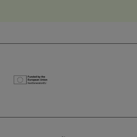
een ‘verkleinde
versie’ van de
wereld
binnenstappen.
NextGenerationEU