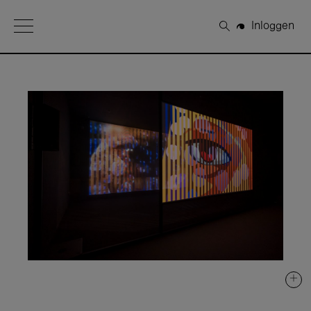
Open Menu
Inloggen
Zoeken
+