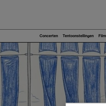
Main
navigat
Main
navigation
Concerten
Tentoonstellingen
Film
(level
2)