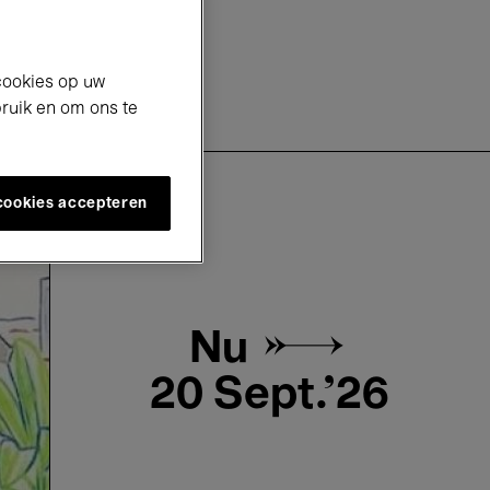
cookies op uw
bruik en om ons te
 cookies accepteren
Nu →
20 Sept.'26