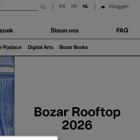
Inloggen
EN
FR
NL
Submit search
zoek
Steun ons
FAQ
e P(a)lace
Digital Arts
Bozar Books
Bozar Rooftop
2026