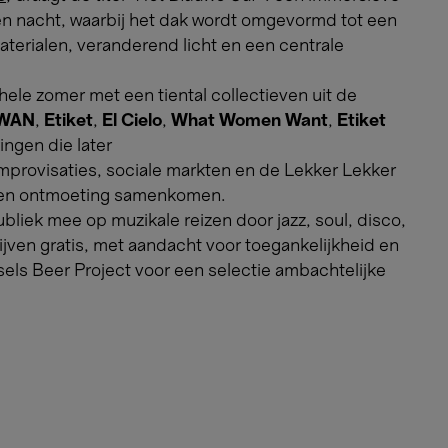
en nacht, waarbij het dak wordt omgevormd tot een
erialen, veranderend licht en een centrale
ele zomer met een tiental collectieven uit de
WAN
,
Etiket
,
El Cielo
,
What Women Want
,
Etiket
ngen die later
mprovisaties, sociale markten en de Lekker Lekker
n en ontmoeting samenkomen.
bliek mee op muzikale reizen door jazz, soul, disco,
ijven gratis, met aandacht voor toegankelijkheid en
ssels Beer Project voor een selectie ambachtelijke