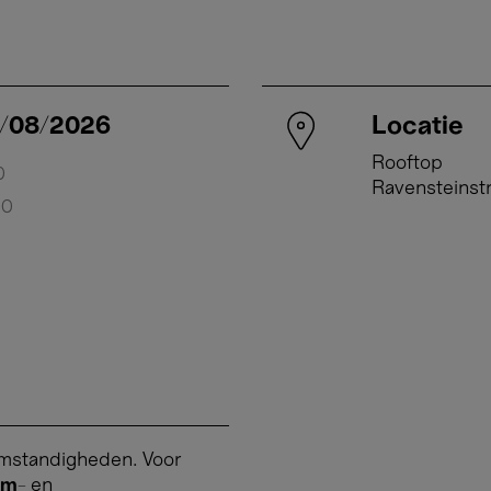
9/08/2026
Week van 10/08/2026 
Locatie
Rooftop
0
woensdag 12 augustus, 16:0
Ravensteinst
00
donderdag 13 augustus, 16:0
vrijdag 14 augustus, 16:00 →
zaterdag 15 augustus, 16:00
zondag 16 augustus, 16:00 →
somstandigheden. Voor
am
- en