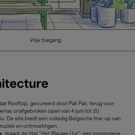
Pali Pali
Vrije toegang
hitecture
ar Rooftop, gecureerd door Pali Pali, terug voor
terras onafgebroken open van 4 juni tot 20
. De site biedt een volledig Belgische line-up van
 muziek en ontmoetingen.
e
, draagt de titel “
Het Blauwe Uur
”: een immersieve