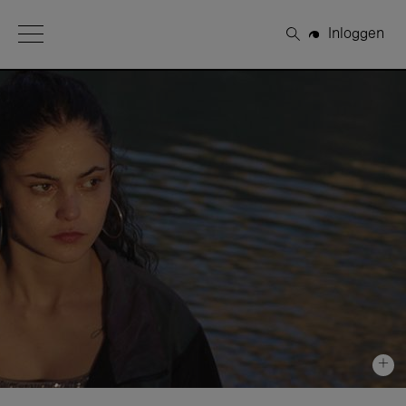
Open Menu
Inloggen
Zoeken
+