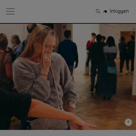
Open Menu
Inloggen
Zoeken
+