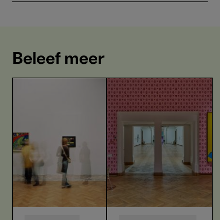
Beleef meer
Highlights
John
tour
Baldessari