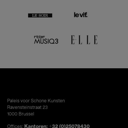
Paleis voor Schone Kunsten
Ravensteinstraat 23
1000 Brussel
Kantoren: +32 (0)25078430
Offices: