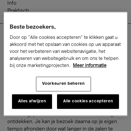
Info
Praktisch
Tarieven
Beste bezoekers,
Door op “Alle cookies accepteren” te klikken gaat u
Rondleiding voor
akkoord met het opslaan van cookies op uw apparaat
individuelen
voor het verbeteren van websitenavigatie, het
analyseren van websitegebruik en om ons te helpen
bij onze marketingprojecten.
Meer informatie
Volg een uur lang een inleiding tot een
tentoonstelling! Of je nu een grote
Voorkeuren beheren
kunstliefhebber bent of op zoek bent naar een
nieuwe ervaring, laat je meeslepen door de
fascinerende verhalen van onze gidsen. De
Alles afwijzen
Alle cookies accepteren
Highlights Tour laat individuele bezoekers in groep
de belangrijkste werken in een tentoonstelling
ontdekken. Je kan je bezoek daarna op je eigen
tempo afronden door wat langer in de zalen te