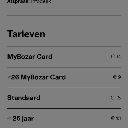
Afspraak
: infodesk
Tarieven
MyBozar Card
€
14
<26 MyBozar Card
€
9
Standaard
€
18
< 26 jaar
€
13