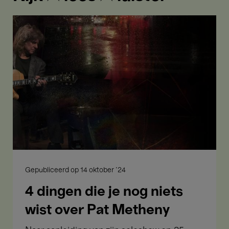
4
dingen
die
je
nog
niets
wist
over
Pat
Metheny
Gepubliceerd op
14 oktober '24
4 dingen die je nog niets
wist over Pat Metheny