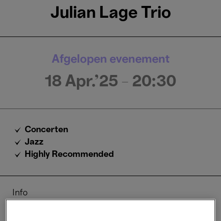
Julian Lage Trio
Afgelopen evenement
18 Apr.'25
- 20:30
Concerten
Jazz
Highly Recommended
Info
Praktisch
Tarieven