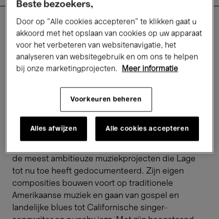
Beste bezoekers,
Door op “Alle cookies accepteren” te klikken gaat u
akkoord met het opslaan van cookies op uw apparaat
Is de Amerikaanse gitarist
Julian Lage
de
voor het verbeteren van websitenavigatie, het
troonopvolger van
jazz royals
als John Scofield en
analyseren van websitegebruik en om ons te helpen
Pat Metheny? De New York Times omschreef hem
bij onze marketingprojecten.
Meer informatie
als "een van de meest talentvolle jazzvirtuozen,
bezeten van een onverstoorbare technische
vaardigheid en een schijnbaar grenzeloze
Voorkeuren beheren
nieuwsgierigheid". In 2023 verscheen Julian
Lage's levendige album
Speak To Me
op Blue
Alles afwijzen
Alle cookies accepteren
Note. Het album is intiem van toon, tegelijkertijd
groots van intentie en vertegenwoordigt een van
de meest ambitieuze muziekprojecten die Lage
tot nu toe heeft gedocumenteerd. Zijn eigen
composities bouwen voort op traditionele
Amerikaanse muziek en gaan van gospel en
landelijke blues tot Californische singer-