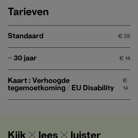
Tarieven
Standaard
€
28
< 30 jaar
€
14
Kaart : Verhoogde
€
tegemoetkoming / EU Disability
14
Kijk ✕ lees ✕ luister