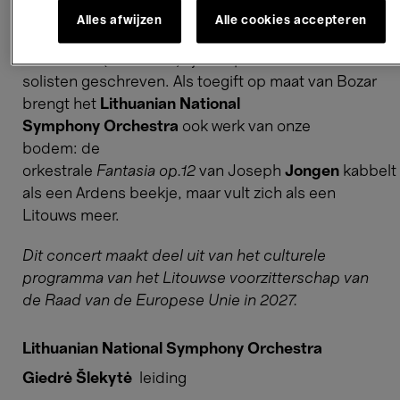
trots van Litouwen. De mooiste aria’s uit
Alles afwijzen
Alle cookies accepteren
opera’s als
Lohengrin
(
Wagner
),
Madama Butterfly
(
P
en
I Lituani
(
Ponchielli
) lijken op maat van de
solisten geschreven. Als toegift op maat van Bozar
brengt het
Lithuanian National
Symphony Orchestra
ook werk van onze
bodem: de
orkestrale
Fantasia op.12
van Joseph
Jongen
kabbelt
als een Ardens beekje, maar vult zich als een
Litouws meer.
Dit concert maakt deel uit van het culturele
programma van het Litouwse voorzitterschap van
de Raad van de Europese Unie in 2027.
Lithuanian National Symphony Orchestra
Giedrė Šlekytė
leiding