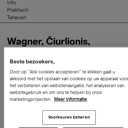
Info
Praktisch
Tarieven
Wagner, Čiurlionis,
Puccini & Ponchielli
Beste bezoekers,
Ter gelegenheid van het voorzitterschap van
Door op “Alle cookies accepteren” te klikken gaat u
Litouwen in de Europese Raad zakt een Litouwse
akkoord met het opslaan van cookies op uw apparaat voo
topcast af naar Brussel, met
het verbeteren van websitenavigatie, het analyseren van
dirigente
Giedre Slekyte
, tenor
Edgaras Montvidas
websitegebruik en om ons te helpen bij onze
sopraan
Asmik Grigorian
, verkozen
marketingprojecten.
Meer informatie
tot Female Singer of the Year (International
Opera Awards 2025). Ook het programma kleurt
Voorkeuren beheren
geel-groen-rood dankzij muziek
van Mikalojus Konstantinas
Čiurlionis
, dé culturele