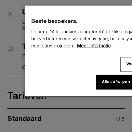
Locatie
Beste bezoekers,
De 23
Ravensteinstraat 23 1000 Brussel
Door op “Alle cookies accepteren” te klikken g
het verbeteren van websitenavigatie, het analy
Taal
marketingprojecten.
Meer informatie
Engels
Spaans
Vo
Ondertiteling:
Frans
Nederlands
Alles afwijzen
Tarieven
Standaard
€
8