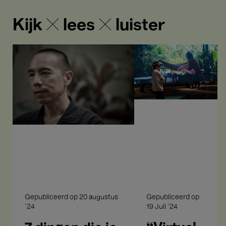
Kijk ✕ lees ✕ luister
7
“Virtual
dingen
Reality
die
gaat
je
over
nog
vrijheid”
niet
wist
over
Apichatpong
Weerasethakul
Gepubliceerd op
20 augustus
Gepubliceerd op
'24
19 Juli '24