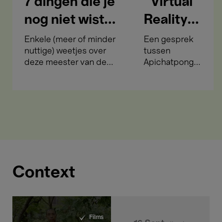
7 dingen die je
“Virtual
nog niet wist
Reality
over
gaat
Enkele (meer of minder
Een gesprek
nuttige) weetjes over
tussen
Apichatpong
over
deze meester van de
Apichatpong
Weerasethakul
vrijheid”
atypische cinema.
Weerasethakul
en Christophe
Slagmuylder
over het
eerste VR-
werk van de
filmmaker.
Context
Films