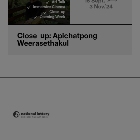
16 Sept. →
Art Talk
3 Nov.'24
Immersive Cinema
Close-up
Opening Week
Close-up: Apichatpong
Weerasethakul
Nationale Loterij