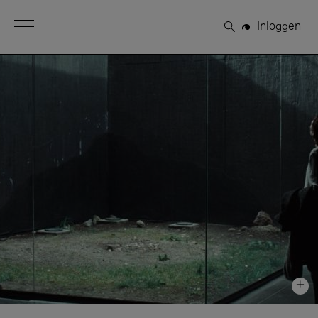
Open Menu
Inloggen
Zoeken
+