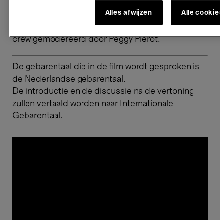
zelf
.
Alles afwijzen
Alle cooki
Gevolgd door een gesprek met de regisseur en
crew gemodereerd door Peggy Pierot.
De gebarentaal die in de film wordt gesproken is
de Nederlandse gebarentaal.
​​​​​​​De introductie en de discussie na de vertoning
zullen vertaald worden naar Internationale
Gebarentaal.