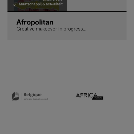
Maatschappij & actualiteit
Afropolitan
Creative makeover in progress...
AfricaM
DGD - Directie -Generaal Ontwik