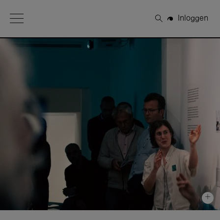
Open Menu
Inloggen
Zoeken
+