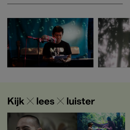
Kijk ✕ lees ✕ luister
7
“Virtual
dingen
Reality
die
gaat