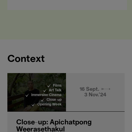
Weerasethakul
vrijheid”
atypische cinema.
Weerasethakul
en Christophe
Slagmuylder
over het
eerste VR-
werk van de
filmmaker.
Context
Films
16 Sept. →
Art Talk
3 Nov.'24
Immersive Cinema
Close-up
Opening Week
Close-up: Apichatpong
Weerasethakul