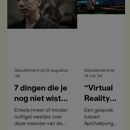
je
over
nog
vrijheid”
niet
wist
over
Apichatpong
Weerasethakul
Gepubliceerd op
20 augustus
Gepubliceerd op
'24
19 Juli '24
7 dingen die je
“Virtual
nog niet wist
Reality
over
gaat
Enkele (meer of minder
Een gesprek
nuttige) weetjes over
tussen
Apichatpong
over
deze meester van de
Apichatpong