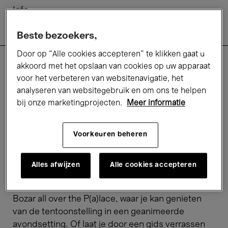
Info
Praktisch
Beste bezoekers,
Tarieven
Door op “Alle cookies accepteren” te klikken gaat u
akkoord met het opslaan van cookies op uw apparaat
When we see us
voor het verbeteren van websitenavigatie, het
analyseren van websitegebruik en om ons te helpen
bij onze marketingprojecten.
Meer informatie
Of je nu alleen, met twee of met vier komt, Bozar
staat klaar met prikkelende rondleidingen in
Vlaamse gebarentalen (VGT) doorheen de
Voorkeuren beheren
tentoonstelling When we ses us. Onze gidsen, die
zelf doof zijn, maken van ieder
Alles afwijzen
Alle cookies accepteren
tentoonstellingsbezoek een interactieve
belevenis. Je kan de rondleiding volgen tijdens
Bozar all over the P(a)lace, waar je kan genieten
van de tentoonstelling in een geanimeerde
avondsetting. Of laat je door een gids verrassen