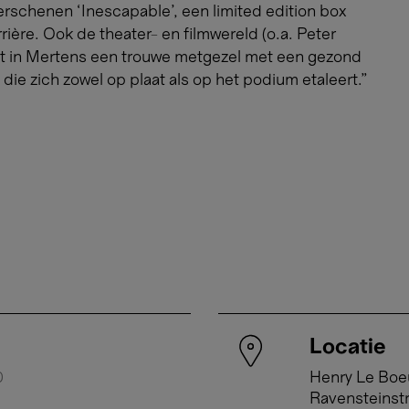
rschenen ‘Inescapable’, een limited edition box
rière. Ook de theater- en filmwereld (o.a. Peter
indt in Mertens een trouwe metgezel met een gezond
ie zich zowel op plaat als op het podium etaleert."
Locatie
0
Henry Le Boe
Ravensteinst