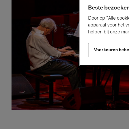
Beste bezoeker
Door op “Alle cooki
apparaat voor het v
helpen bij onze ma
Voorkeuren beh