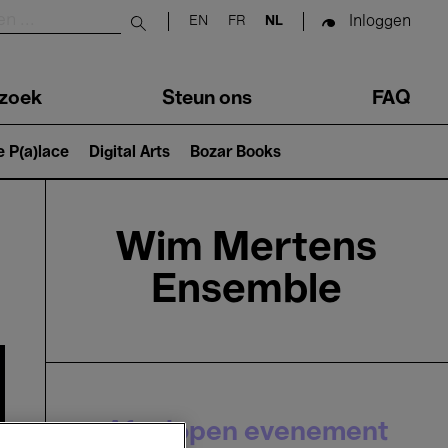
Inloggen
EN
FR
NL
Submit search
zoek
Steun ons
FAQ
e P(a)lace
Digital Arts
Bozar Books
Wim Mertens
Ensemble
Afgelopen evenement