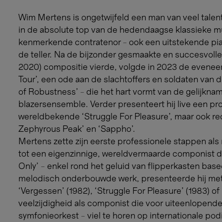
Wim Mertens is ongetwijfeld een man van veel talen
in de absolute top van de hedendaagse klassieke muz
kenmerkende contratenor - ook een uitstekende piani
de teller. Na de bijzonder gesmaakte en succesvolle
2020) compositie vierde, volgde in 2023 de evenee
Tour’, een ode aan de slachtoffers en soldaten van 
of Robustness’ - die het hart vormt van de gelijknam
blazersensemble. Verder presenteert hij live een pr
wereldbekende ‘Struggle For Pleasure’, maar ook re
Zephyrous Peak’ en ‘Sappho’.
Mertens zette zijn eerste professionele stappen als
tot een eigenzinnige, wereldvermaarde componist di
Only’ – enkel rond het geluid van flipperkasten base
melodisch onderbouwde werk, presenteerde hij mete
‘Vergessen’ (1982), ‘Struggle For Pleasure’ (1983) of
veelzijdigheid als componist die voor uiteenlopende
symfonieorkest – viel te horen op internationale po