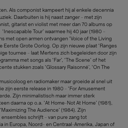
ten. Als componist kampeert hij al enkele decennia
iek. Daarbuiten is hij naast zanger - met zijn
st, gitarist en violist met meer dan 70 albums op
 ‘Inescapable Tour’ waarmee hij 40 jaar (1980 –
ns met open armen ontvangen ‘Voice of the Living
de Eerste Grote Oorlog. Op zijn nieuwe plaat ‘Ranges
ige tournee - laat Mertens zich begeleiden door zijn
ogramma met songs als ‘Far’, ‘The Scene’ of het
cente stukken zoals ‘Glossary Raisonné’, ‘On The
 musicoloog en radiomaker maar groeide al snel uit
e zijn eerste release in 1980 - ‘For Amusement
erde. Zijn minimalistisch maar immer sterk
en daarna op o.a. ‘At Home-Not At Home’ (1981),
 ‘Maximizing The Audience’ (1984). Zijn
 ensembles schrijft - van pure zang tot
dia in Europa, Noord- en Centraal-Amerika, Japan of