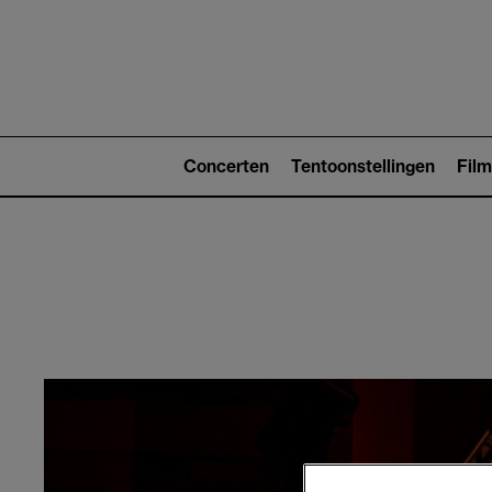
Main
navigat
Main
navigation
Concerten
Tentoonstellingen
Film
(level
2)