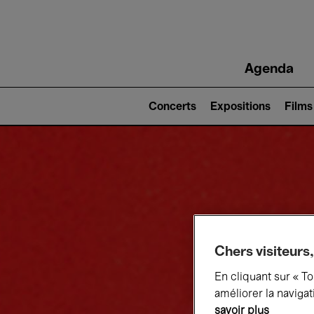
Main
Agenda
navigation
Main
navigation
Concerts
Expositions
Films
(level
2)
Chers visiteurs,
En cliquant sur « T
améliorer la navigat
savoir plus