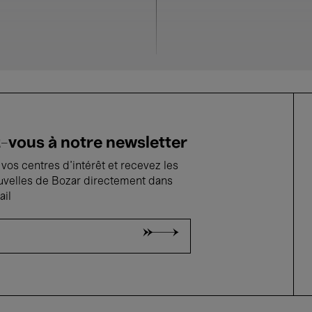
2025-2026
Portrait Lea D
vous à notre newsletter
vos centres d'intérêt et recevez les
uvelles de Bozar directement dans
ail
2 Juin'26
La Fonte Music
- 20:00
Anchor che col partire