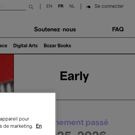
Se connecter
EN
FR
NL
Submit search
Soutenez-nous
FAQ
lace
Digital Arts
Bozar Books
Early
 appareil pour
Événement passé
rts de marketing.
En