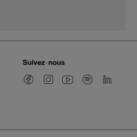
esandre
Suivez-nous
a