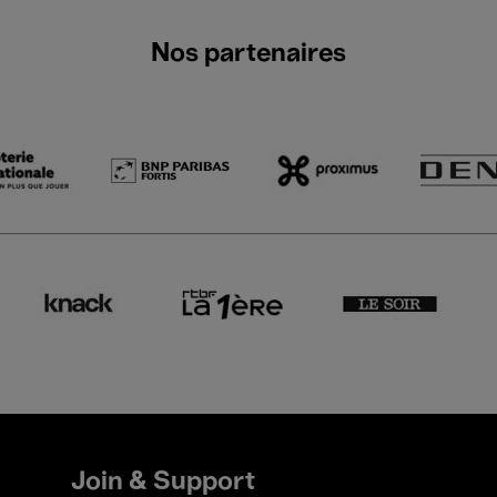
Nos partenaires
25 Avr.'26
Vox Luminis XL
- 20:00
Bach. Like father, like s
8 Avr.'26
Fieri Consort
- 20:00
Freeing the Muse
Join & Support