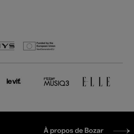
 & B’Rock Orchestra
on
Footer
À propos de Bozar
menu