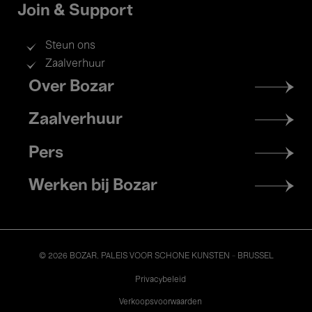
il Pomo d’Oro Choir &
Join & Support
Orchestra
Bach. St John Passion
Steun ons
Zaalverhuur
Footer
Over Bozar
menu
28 Feb.'26
Zaalverhuur
- 20:00
Concerten
Pers
Oude muziek
Werken bij Bozar
Collegium Vocale Gent &
Daucé
Handel. Alceste
© 2026 BOZAR. PALEIS VOOR SCHONE KUNSTEN - BRUSSEL
Legal
Privacybeleid
Verkoopsvoorwaarden
26 Feb.'26