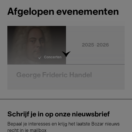
Afgelopen evenementen
2025-2026
Concerten
George Frideric Handel
Schrijf je in op onze nieuwsbrief
2025-2026
Bepaal je interesses en krijg het laatste Bozar nieuws
Vocale muziek
recht in je mailbox