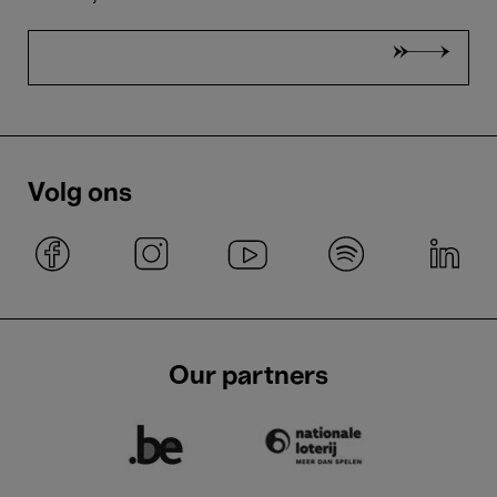
Portrait Lea Desandre
2 Juni'26
Volg ons
- 20:00
Concerten
Oude muziek
Highly Recommended
La Fonte Musica
Anchor che col partire
Our partners
25 Apr.'26
- 20:00
Concerten