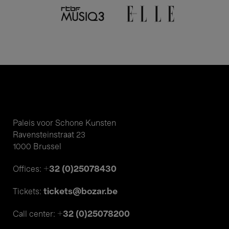
26 Maa.'26
- 20:00
Concerten
Oude muziek
B’Rock Orchestra & Robin
Verheyen
Il Quaderno Di Nerina
Paleis voor Schone Kunsten
Ravensteinstraat 23
1000 Brussel
+32 (0)25078430
Offices:
25 Maa.'26
- 20:00
tickets@bozar.be
Concerten
Tickets:
Oude muziek
+32 (0)25078200
Call center: