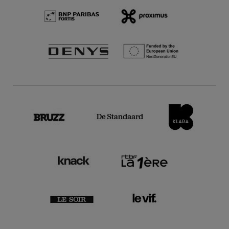
Oude muziek
Vocale muziek
Vox Luminis XL & B’Rock
Orchestra
Bach. Like father, like son
8 Apr.'26
- 20:00
Concerten
Oude muziek
Fieri Consort
Freeing the Muse