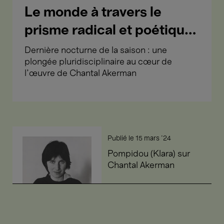
Le monde à travers le
prisme radical et poétique
de Chantal Akerman
Dernière nocturne de la saison : une
plongée pluridisciplinaire au cœur de
l’œuvre de Chantal Akerman
Pompidou
Publié le
15 mars '24
(Klara)
sur
Pompidou (Klara) sur
Chantal
Chantal Akerman
Akerman