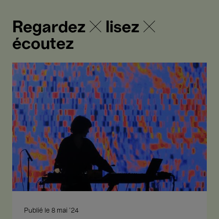
Regardez ✕ lisez ✕
écoutez
Le
monde
à
travers
le
prisme
radical
et
poétique
de
Chantal
Akerman
Publié le
8 mai '24