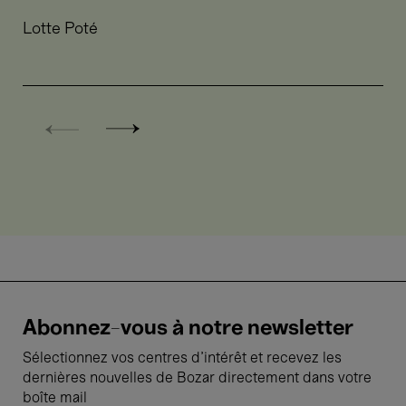
Shulman
Lotte Poté
8 → 24
Juil.'26
Films
New release
Our Land (Nuestra tierra) -
Lucrecia Martel
Abonnez-vous à notre newsletter
21 Juil.'26
Sélectionnez vos centres d'intérêt et recevez les
- 11:00
Expositions
dernières nouvelles de Bozar directement dans votre
Individuel
Kids’ Palace
boîte mail