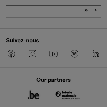
Fête Nationale (10+)
Faire la fête en beauté
Suivez-nous
16 → 19
Juil.'26
Films
New release
Replay
If I had Legs I'd Kick You -
Mary Bronstein
Our partners