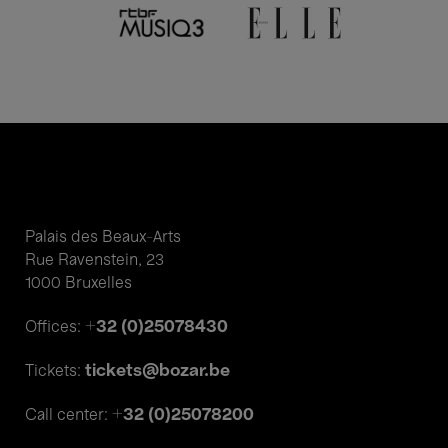
3 Juil.'26
- 18:00
Expositions
Arts at Night
Palais des Beaux-Arts
3 icônes, 2 Rooftops, 1 ticket
Rue Ravenstein, 23
1000 Bruxelles
+32 (0)25078430
Offices:
Annulé
tickets@bozar.be
Tickets:
24 Juin'26
Individuel
- 18:30
Vivement recommandé
+32 (0)25078200
Call center:
Visites guidées