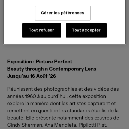
Gérer les péférences
Be Nice To Me (Flatten 04) from Open My Glade (Flatten), 2000,
video installation by Pipilotti Rist (video still) © Pipilotti Rist /
2025
Be Nice To Me (Flatten 04) from Open My Glade (Flatten),
Tout refuser
Tout accepter
2000, video installation by Pipilotti Rist (video still) © Pipilotti Rist
/ 2025, SABAM Courtesy the artist, Hauser & Wirth and Luhring
Augustine
Exposition : Picture Perfect
Beauty through a Contemporary Lens
Jusqu'au 16 Août '26
Réunissant des photographies et des vidéos des
années 1960 à aujourd’hui, cette exposition
explore la manière dont les artistes capturent et
remettent en question les standards établis de la
beauté. Elle présente notamment des œuvres de
Cindy Sherman, Ana Mendieta, Pipilotti Rist,