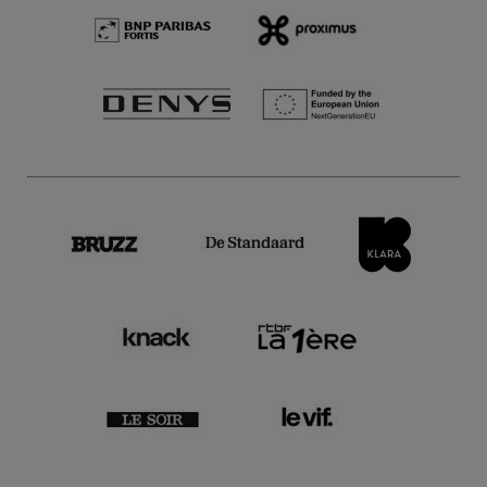
8 Mars →
19 Juil.'26
Individuel
Vivement recommandé
Visites guidées
Picture Perfect - Highlights
tour en français
Visite guidée pour individuels
8 Mars →
19 Juil.'26
Individuel
Vivement recommandé
Visites guidées
Picture Perfect - Highlights
tour en néerlandais
Visite guidée pour individuels