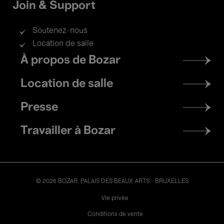
Join & Support
Sofa Session#5 Beauty &
Grotesque
Soutenez-nous
avec Cherish Menzo & Bauke Lievens
Location de salle
Footer
À propos de Bozar
menu
Location de salle
14 Juin'26
Presse
- 14:00
Films
Kids’ Palace
Travailler à Bozar
Ponyo - Hayao Miyazaki
Dans le cadre du Festival NEB
© 2026 BOZAR. PALAIS DES BEAUX-ARTS - BRUXELLES
Legal
Vie privée
Conditions de vente