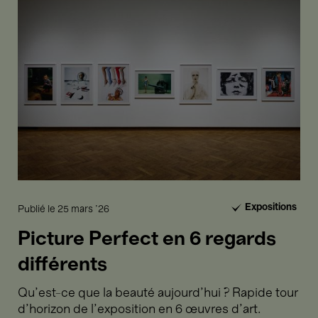
Perfect
en
6
regards
17 → 26
différents
Juil.'26
Films
Replay
Rosalie - Stephanie Di Giusto
Expositions
Publié le
25 mars '26
P
23 → 26
Juil.'26
Picture Perfect en 6 regards
Films
Replay
différents
Q
Qu’est-ce que la beauté aujourd’hui ? Rapide tour
S
I am Martin Parr - Lee
d’horizon de l’exposition en 6 œuvres d’art.