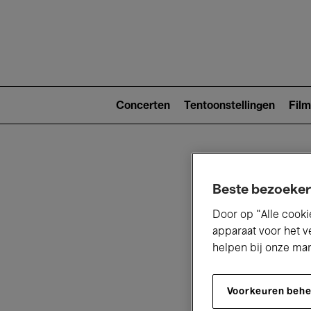
Main
navigat
Main
navigation
Concerten
Tentoonstellingen
Film
(level
2)
Beste bezoeker
Door op “Alle cooki
apparaat voor het v
helpen bij onze ma
V
Voorkeuren beh