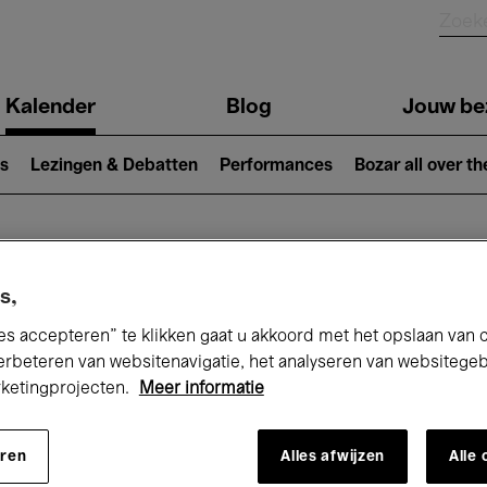
Kalender
Blog
Jouw be
ion
s
Lezingen & Debatten
Performances
Bozar all over th
Nu bij Bozar
s,
es accepteren” te klikken gaat u akkoord met het opslaan van 
erbeteren van websitenavigatie, het analyseren van websitege
rketingprojecten.
Meer informatie
andaag
Komende 7 dagen
Maand
eren
Alles afwijzen
Alle
Vrijdag 07 - Zaterdag 15 Augustus 2026