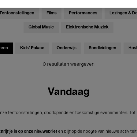
Tentoonstellingen
Films
Performances
Lezingen & D
Global Music
Elektronische Muziek
reen
Kids’ Palace
Onderwijs
Rondleidingen
Hos
0 resultaten weergeven
Vandaag
nze tentoonstellingen, doorlopende en toekomstige evenementen. Tot b
hrijf je in op onze nieuwsbrief
en blijf op de hoogte van nieuwe activitei