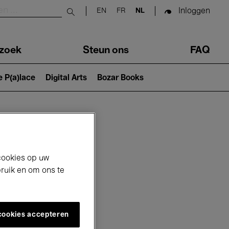
Inloggen
EN
FR
NL
Submit search
zoek
Steun ons
FAQ
e P(a)lace
Digital Arts
Bozar Books
cookies op uw
bruik en om ons te
 cookies accepteren