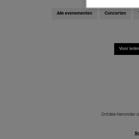
Alle evenementen
Concerten
Voor iede
Ontdek hieronder o
Sc