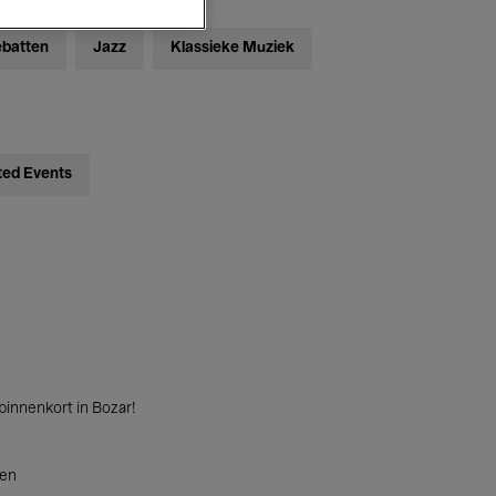
ebatten
Jazz
Klassieke Muziek
ted Events
innenkort in Bozar!
ten