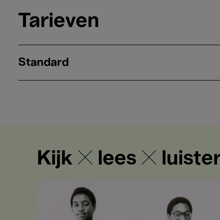
Tarieven
Standard
Kijk ✕ lees ✕ luiste
Twee
broers,
twee
lotsbestemmingen