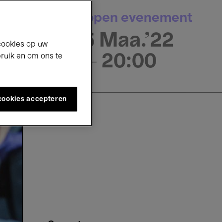
Afgelopen evenement
25 Maa.'22
cookies op uw
bruik en om ons te
- 20:00
 cookies accepteren