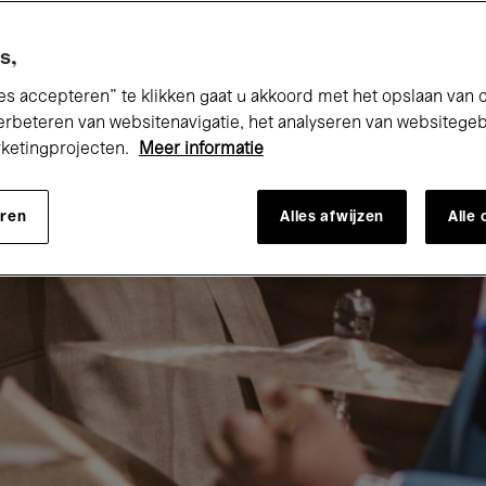
s,
es accepteren” te klikken gaat u akkoord met het opslaan van 
erbeteren van websitenavigatie, het analyseren van websitege
rketingprojecten.
Meer informatie
eren
Alles afwijzen
Alle