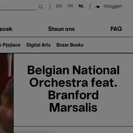
Inloggen
EN
FR
NL
Submit search
zoek
Steun ons
FAQ
e P(a)lace
Digital Arts
Bozar Books
Belgian National
Orchestra feat.
Branford
Marsalis