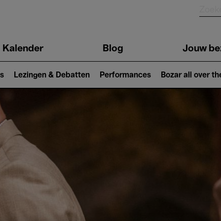
Kalender
Blog
Jouw be
ion
s
Lezingen & Debatten
Performances
Bozar all over th