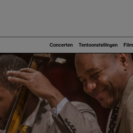
Main
navigat
Main
navigation
Concerten
Tentoonstellingen
Film
(level
2)