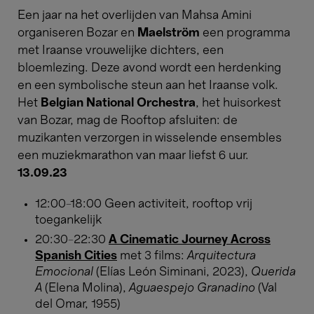
Een jaar na het overlijden van Mahsa Amini
organiseren Bozar en
Maelström
een programma
met Iraanse vrouwelijke dichters, een
bloemlezing. Deze avond wordt een herdenking
en een symbolische steun aan het Iraanse volk.
Het
Belgian National Orchestra
, het huisorkest
van Bozar, mag de Rooftop afsluiten: de
muzikanten verzorgen in wisselende ensembles
een muziekmarathon van maar liefst 6 uur.​​​​​​​
13.09.23
12:00-18:00 Geen activiteit, rooftop vrij
toegankelijk
20:30-22:30
A Cinematic Journey Across
Spanish Cities
met 3 films:
Arquitectura
Emocional
(Elías León Siminani, 2023),
Querida
A
(Elena Molina),
Aguaespejo Granadino
(Val
del Omar, 1955)