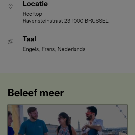
Locatie
Rooftop
Ravensteinstraat 23 1000 BRUSSEL
Taal
Engels
Frans
Nederlands
Beleef meer
Chamber
Music
t
Marathon
on
l
the
rooftop