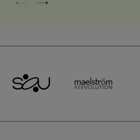
Som•m•e of Us
maelstr