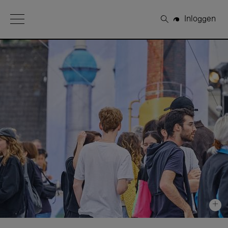
Open Menu
Inloggen
Zoeken
+