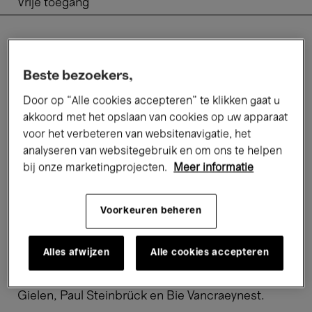
Vrije toegang
Een filmfocus op Spanje,
Beste bezoekers,
lezingen, poëzie en een
Door op “Alle cookies accepteren” te klikken gaat u
afsluitende muzikale
akkoord met het opslaan van cookies op uw apparaat
marathon op ons dak
voor het verbeteren van websitenavigatie, het
analyseren van websitegebruik en om ons te helpen
bij onze marketingprojecten.
Meer informatie
Nog één week om een blik op Brussel te werpen
vanop ons dakterras. Tijdens deze vierde en
laatste week kan je ook in andere steden
Voorkeuren beheren
wegdwalen. We tonen vier
films
over
verschillende steden. Daarnaast vragen we ons af
Alles afwijzen
Alle cookies accepteren
hoe publiek de publieke ruimte is in onze
hoofdstad, in een panelgesprek met Pascal
Gielen, Paul Steinbrück en Bie Vancraeynest.