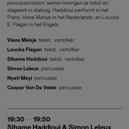
percussionisten: samen brengen ze tekst en
slagwerk in dialoog. Haddioui performt in het
Frans, Vieze Meisje in het Nederlands, en Loucka
E. Fiagan in het Engels.
Vieze Meisje
tekst
,
vertolker
Loucka Fiagan
tekst
,
vertolker
Sihame Haddioui
tekst
,
vertolker
Simon Leleux
percussie
Nyati Mayi
percussie
Casper Van De Velde
percussie
19:30
-
19:50
Sihame Haddioui & Simon Leleux