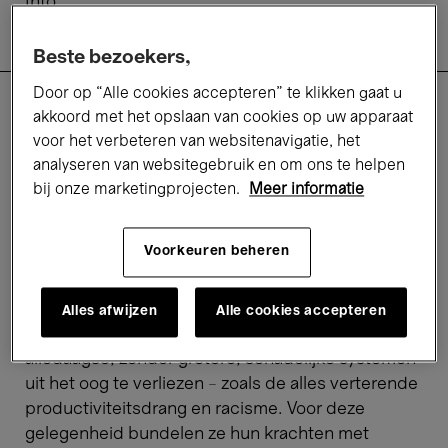
Info
Praktisch
Tarieven
Beste bezoekers,
Door op “Alle cookies accepteren” te klikken gaat u
akkoord met het opslaan van cookies op uw apparaat
Bondige, droogkomische en scherpe verzen op
voor het verbeteren van websitenavigatie, het
percussie gezet. Dat is de insteek van ‘Poetry
analyseren van websitegebruik en om ons te helpen
meets Percussion’, een muzikaal-literaire avond
bij onze marketingprojecten.
Meer informatie
gewijd aan het samenspel tussen drie
percussionisten en drie schrijvers.
Sihame
Voorkeuren beheren
Haddioui
,
Vieze Meisje
en
Loucka E. Fiagan
schrijven met een vuist en kwinkslag. Hun teksten
zijn diepgeworteld in het grootstedelijke leven en
Alles afwijzen
Alle cookies accepteren
werpen een scherpe blik op de absurditeit van het
alledaagse, zonder grotere, schadelijke systemen
uit het oog te verliezen – zoals de alles verterende
productiviteitsdrang en racisme. Voor deze
gelegenheid bundelen ze hun krachten met