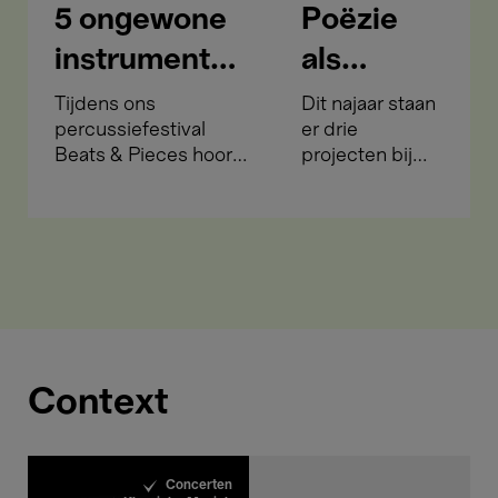
5 ongewone
Poëzie
instrumenten
als
die de maat
hybride
Tijdens ons
Dit najaar staan
percussiefestival
er drie
slaan tijdens
ruimte
Beats & Pieces hoor
projecten bij
Beats &
je hoe uiteenlopende
Bozar op stapel
ritmes en culturen
die de lyriek
Pieces
elkaar verrijken, maar
opzoeken waar
ken jij alle
je ze niet
instrumenten?
meteen
verwacht.
Context
Concerten