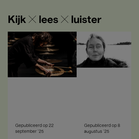
Kijk ✕ lees ✕ luister
5
Poëzie
ongewone
als
instrumenten
hybride
die
ruimte
de
maat
slaan
tijdens
Beats
&
Pieces
Gepubliceerd op
22
Gepubliceerd op
8
september '25
augustus '25