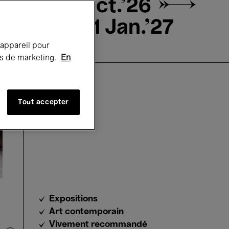
14 Oct.'26 →
31 Jan.'27
 appareil pour
rts de marketing.
En
Tout accepter
Expositions
Art contemporain
Vivement recommandé