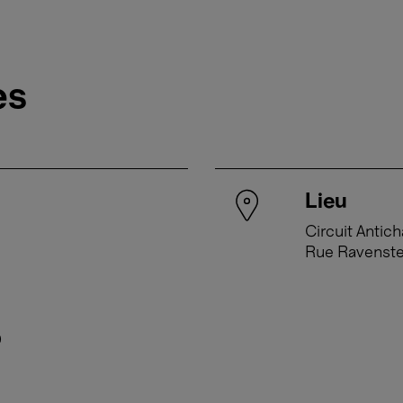
es
Lieu
Circuit Antic
Rue Ravenste
0