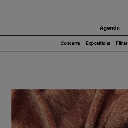
Main
Agenda
navigation
Main
navigation
Concerts
Expositions
Films
(level
2)