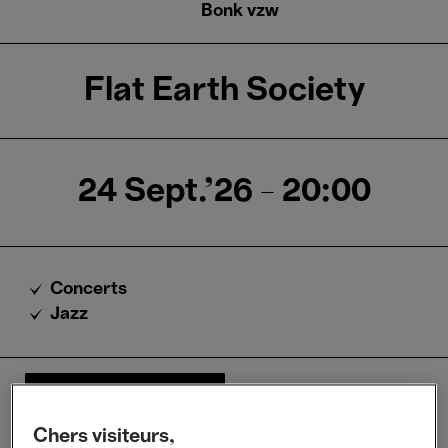
Bonk vzw
Flat Earth Society
24 Sept.'26
- 20:00
Concerts
Jazz
Tickets
Chers visiteurs,
Descriptif